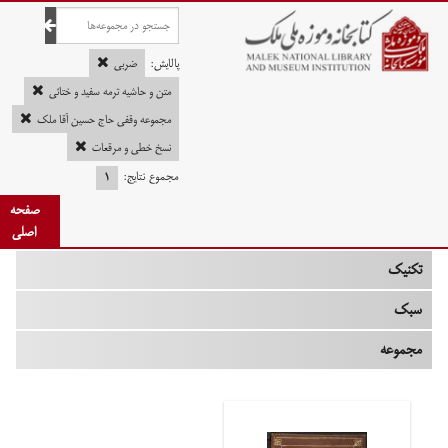
صفحه اصلی
پالایش:
ضربی
متن و حاشیه ترمه سفید و ختائی
مجموعه وقفی حاج حسین آقا ملک
چه زمانی
نسخ خطی و مرقعات
مجموع نتایج:
۱
نوع
صفحه
جنس
اصلی
تکنیک
سبک
مجموعه