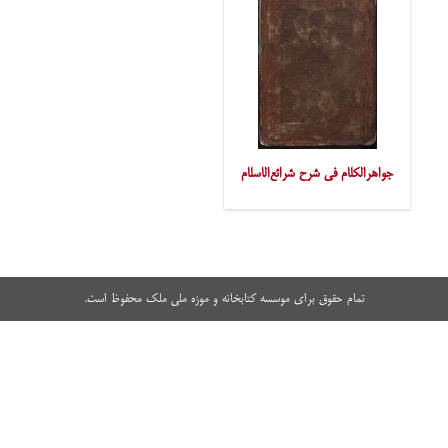
جواهرالکلام فی شرح شرائع‌الاسلام
تمام حقوق برای موسسه کتابخانه و موزه ملی ملک محفوظ است.