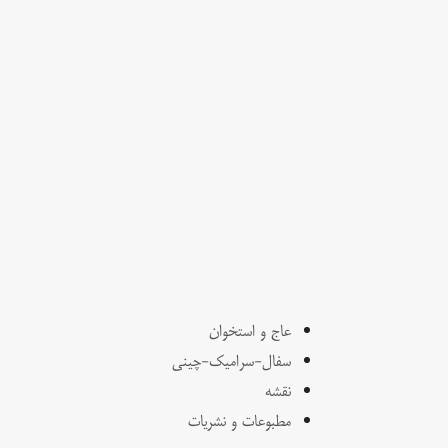
عاج و استخوان
سفال-سرامیک-چینی
نقشه
مطبوعات و نشریات