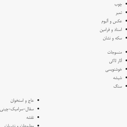
چوب
تمبر
عکس و آلبوم
اسناد و فرامین
سکه و نشان
منسوجات
آثار لاکی
خوشنویسی
شیشه
سنگ
عاج و استخوان
سفال-سرامیک-چینی
نقشه
مطبوعات و نشریات