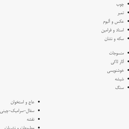
چوب
تمبر
عکس و آلبوم
اسناد و فرامین
سکه و نشان
منسوجات
آثار لاکی
خوشنویسی
شیشه
سنگ
عاج و استخوان
سفال-سرامیک-چینی
نقشه
مطبوعات و نشریات