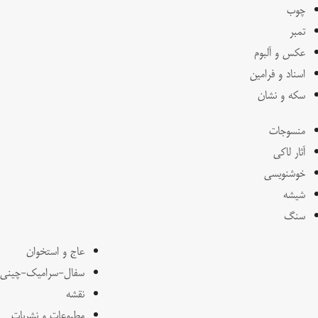
چوب
تمبر
عکس و آلبوم
اسناد و فرامین
سکه و نشان
منسوجات
آثار لاکی
خوشنویسی
شیشه
سنگ
عاج و استخوان
سفال-سرامیک-چینی
نقشه
مطبوعات و نشریات