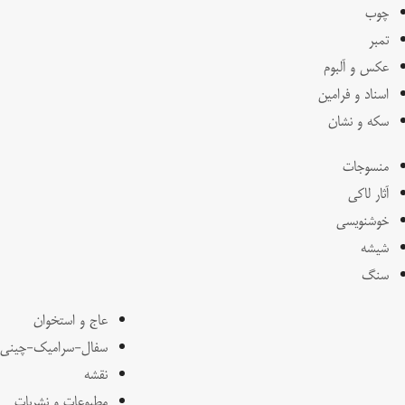
چوب
تمبر
عکس و آلبوم
اسناد و فرامین
سکه و نشان
منسوجات
آثار لاکی
خوشنویسی
شیشه
سنگ
عاج و استخوان
سفال-سرامیک-چینی
نقشه
مطبوعات و نشریات