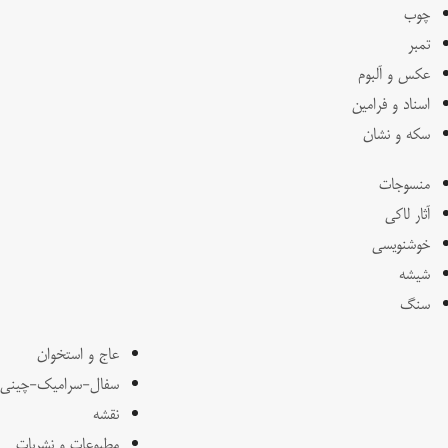
چوب
تمبر
عکس و آلبوم
اسناد و فرامین
سکه و نشان
منسوجات
آثار لاکی
خوشنویسی
شیشه
سنگ
عاج و استخوان
سفال-سرامیک-چینی
نقشه
مطبوعات و نشریات