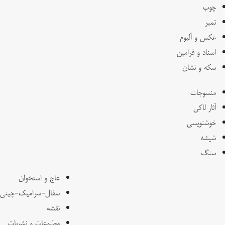
چوب
تمبر
عکس و آلبوم
اسناد و فرامین
سکه و نشان
منسوجات
آثار لاکی
خوشنویسی
شیشه
سنگ
عاج و استخوان
سفال-سرامیک-چینی
نقشه
مطبوعات و نشریات