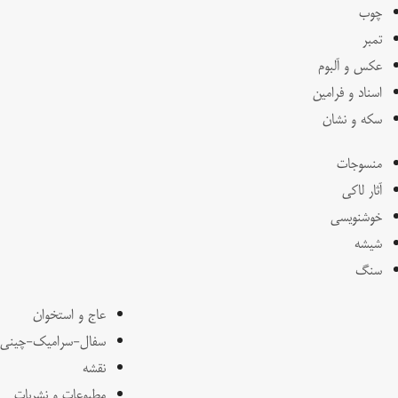
چوب
تمبر
عکس و آلبوم
اسناد و فرامین
سکه و نشان
منسوجات
آثار لاکی
خوشنویسی
شیشه
سنگ
عاج و استخوان
سفال-سرامیک-چینی
نقشه
مطبوعات و نشریات