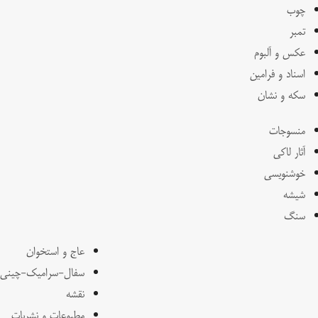
چوب
تمبر
عکس و آلبوم
اسناد و فرامین
سکه و نشان
منسوجات
آثار لاکی
خوشنویسی
شیشه
سنگ
عاج و استخوان
سفال-سرامیک-چینی
نقشه
مطبوعات و نشریات