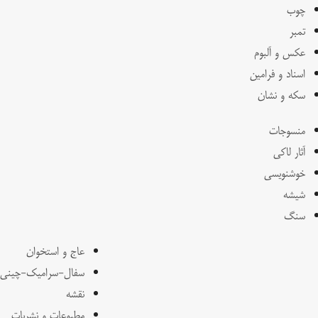
چوب
تمبر
عکس و آلبوم
اسناد و فرامین
سکه و نشان
منسوجات
آثار لاکی
خوشنویسی
شیشه
سنگ
عاج و استخوان
سفال-سرامیک-چینی
نقشه
مطبوعات و نشریات