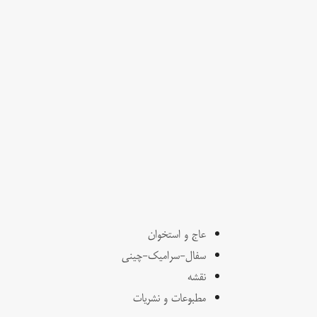
عاج و استخوان
سفال-سرامیک-چینی
نقشه
مطبوعات و نشریات