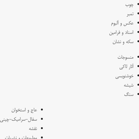
چوب
تمبر
عکس و آلبوم
اسناد و فرامین
سکه و نشان
منسوجات
آثار لاکی
خوشنویسی
شیشه
سنگ
عاج و استخوان
سفال-سرامیک-چینی
نقشه
مطبوعات و نشریات