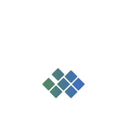
(عمواوغلی)
قالیچه گلابتون کاشان