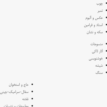
چوب
تمبر
عکس و آلبوم
اسناد و فرامین
سکه و نشان
منسوجات
آثار لاکی
خوشنویسی
شیشه
سنگ
عاج و استخوان
سفال-سرامیک-چینی
نقشه
مطبوعات و نشریات