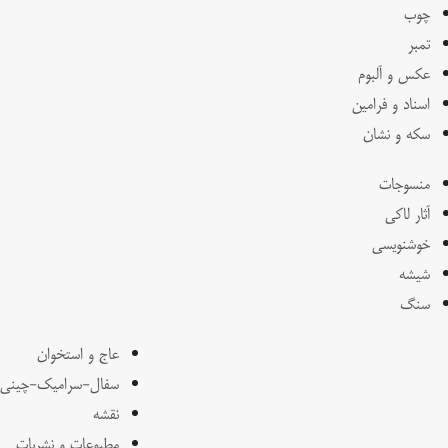
چوب
تمبر
عکس و آلبوم
اسناد و فرامین
سکه و نشان
منسوجات
آثار لاکی
خوشنویسی
شیشه
سنگ
عاج و استخوان
سفال-سرامیک-چینی
نقشه
مطبوعات و نشریات