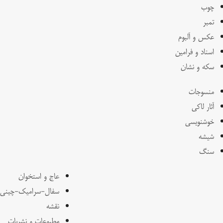
چوب
تمبر
عکس و آلبوم
اسناد و فرامین
سکه و نشان
منسوجات
آثار لاکی
خوشنویسی
شیشه
سنگ
عاج و استخوان
سفال-سرامیک-چینی
نقشه
مطبوعات و نشریات