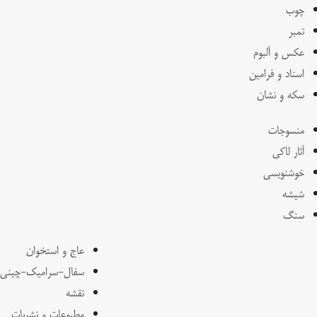
چوب
تمبر
عکس و آلبوم
اسناد و فرامین
سکه و نشان
منسوجات
آثار لاکی
خوشنویسی
شیشه
سنگ
عاج و استخوان
سفال-سرامیک-چینی
نقشه
مطبوعات و نشریات