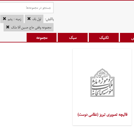
پالایش:
لول باف
زمینه : پشم
مجموعه وقفی حاج حسین آقا ملک
س
تکنیک
سبک
مجموعه
قالیچه تصویری تبریز (نظامی دوست)