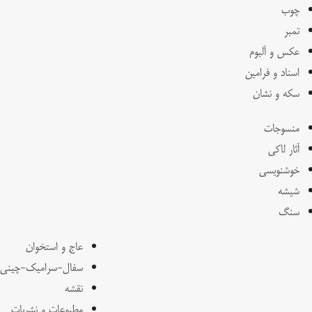
چوب
تمبر
عکس و آلبوم
اسناد و فرامین
سکه و نشان
منسوجات
آثار لاکی
خوشنویسی
شیشه
سنگ
عاج و استخوان
سفال-سرامیک-چینی
نقشه
مطبوعات و نشریات