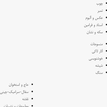
چوب
تمبر
عکس و آلبوم
اسناد و فرامین
سکه و نشان
منسوجات
آثار لاکی
خوشنویسی
شیشه
سنگ
عاج و استخوان
سفال-سرامیک-چینی
نقشه
مطبوعات و نشریات