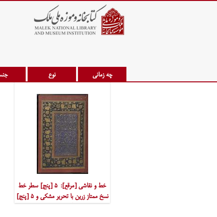
چه زمانی
نوع
جن
خط و نقاشی [مرقع]: ‎۵ [پنج] سطر خط
نسخ ممتاز زرین با تحریر مشکی و ‎۵ [پنج]
سطر زیر آن به صورت چلیپا