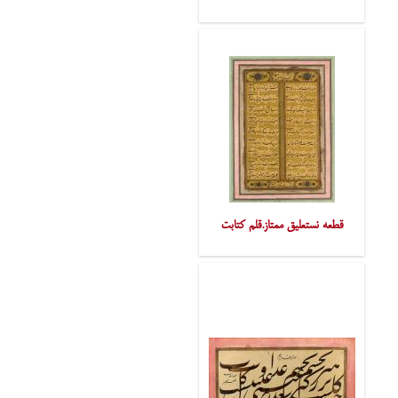
قطعه نستعلیق ممتاز.قلم کتابت