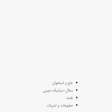
عاج و استخوان
سفال-سرامیک-چینی
نقشه
مطبوعات و نشریات