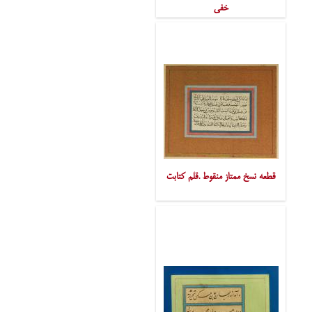
خفی
قطعه نسخ ممتاز منقوط .قلم کتابت