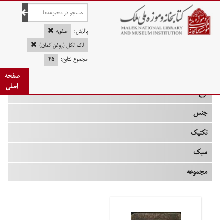
صفحه اصلی
پالایش:
صفویه
لاک الکل (روغن کمان)
مجموع نتایج:
۴۵
چه زمانی
صفحه
اصلی
نوع
جنس
تکنیک
سبک
مجموعه