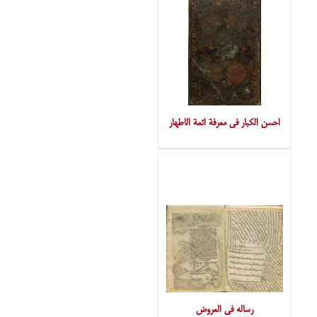
احسن الکبار فی معرفة ائمة الاطهار
رساله فی العروض