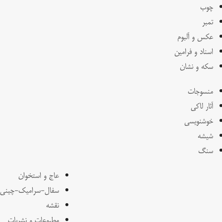
چوب
تمبر
عکس و آلبوم
اسناد و فرامین
سکه و نشان
منسوجات
آثار لاکی
خوشنویسی
شیشه
سنگ
عاج و استخوان
سفال-سرامیک-چینی
نقشه
مطبوعات و نشریات