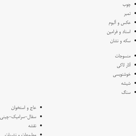
چوب
تمبر
عکس و آلبوم
اسناد و فرامین
سکه و نشان
منسوجات
آثار لاکی
خوشنویسی
شیشه
سنگ
عاج و استخوان
سفال-سرامیک-چینی
نقشه
مطبوعات و نشریات