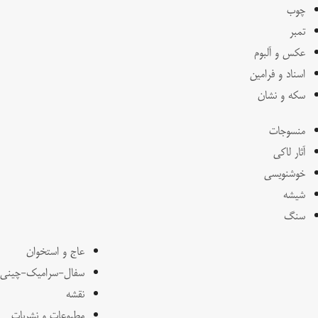
چوب
تمبر
عکس و آلبوم
اسناد و فرامین
سکه و نشان
منسوجات
آثار لاکی
خوشنویسی
شیشه
سنگ
عاج و استخوان
سفال-سرامیک-چینی
نقشه
مطبوعات و نشریات