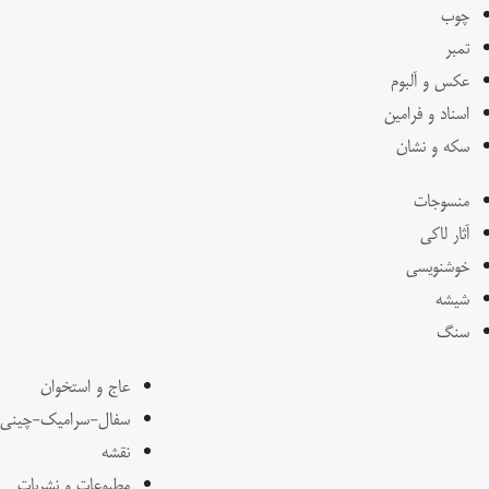
چوب
تمبر
عکس و آلبوم
اسناد و فرامین
سکه و نشان
منسوجات
آثار لاکی
خوشنویسی
شیشه
سنگ
عاج و استخوان
سفال-سرامیک-چینی
نقشه
مطبوعات و نشریات