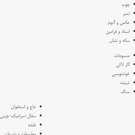
چوب
تمبر
عکس و آلبوم
اسناد و فرامین
سکه و نشان
منسوجات
آثار لاکی
خوشنویسی
شیشه
سنگ
عاج و استخوان
سفال-سرامیک-چینی
نقشه
مطبوعات و نشریات