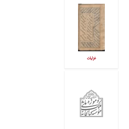
غزلیات