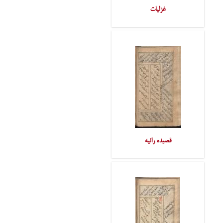
غزلیات
قصیده رائیه