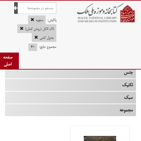
صفحه اصلی
پالایش:
صفویه
لاک الکل (روغن کمان)
جدول کشی
چه زمانی
مجموع نتایج:
۲۰
صفحه
نوع
اصلی
جنس
تکنیک
سبک
مجموعه