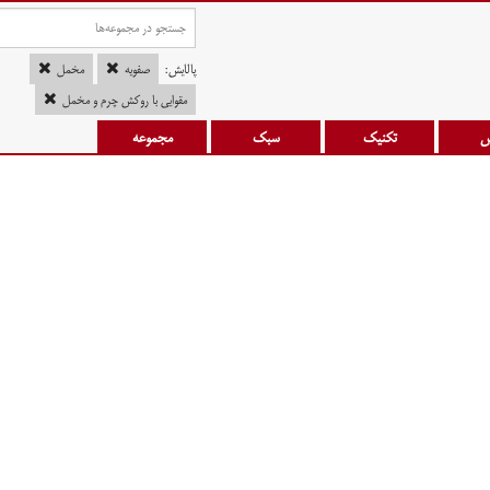
پالایش:
صفویه
مخمل
مقوایی با روکش چرم و مخمل
س
تکنیک
سبک
مجموعه