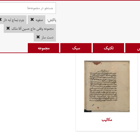
پالایش:
صفویه
چرم تیماج لبه دار
مجموعه وقفی حاج حسین آقا ملک
دست ساز
س
تکنیک
سبک
مجموعه
مکاتیب