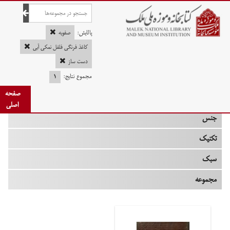
صفحه اصلی
پالایش:
صفویه
کاغذ فرنگی فلفل نمکی آبی
دست ساز
چه زمانی
مجموع نتایج:
۱
صفحه
نوع
اصلی
جنس
تکنیک
سبک
مجموعه