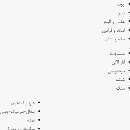
چوب
تمبر
عکس و آلبوم
اسناد و فرامین
سکه و نشان
منسوجات
آثار لاکی
خوشنویسی
شیشه
سنگ
عاج و استخوان
سفال-سرامیک-چینی
نقشه
مطبوعات و نشریات