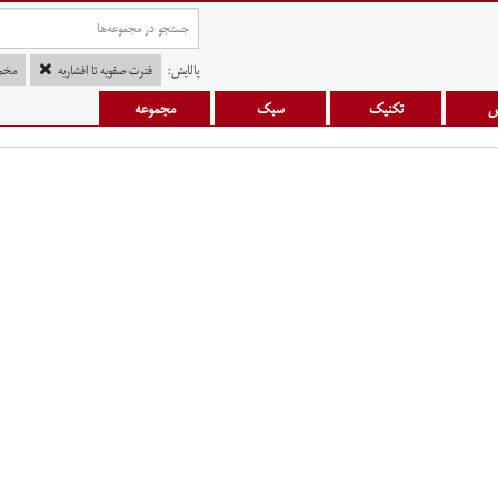
پالایش:
فترت صفویه تا افشاریه
مخم
س
تکنیک
سبک
مجموعه