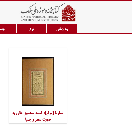
چه زمانی
نوع
جن
خطوط [مرقع]: قطعه نستعلیق عالی به
صورت سطر و چلیپا