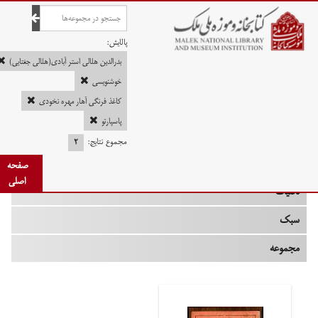
صفحه اصلی
پالایش:
بدرالدین هلالی استر آبادی(هلالی جغتایی)
خوشنویسی
کاغذ فرنگی آهار مهره نخودی
چه زمانی
پاسپارتو
نوع
مجموع نتایج:
۲
جنس
صفحه
اصلی
تکنیک
سبک
مجموعه