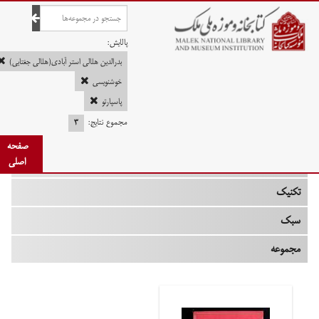
صفحه اصلی
پالایش:
بدرالدین هلالی استر آبادی(هلالی جغتایی)
خوشنویسی
پاسپارتو
چه زمانی
مجموع نتایج:
۳
نوع
صفحه
اصلی
جنس
تکنیک
سبک
مجموعه