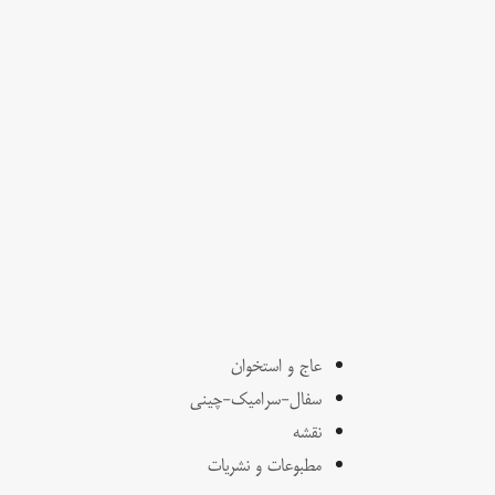
عاج و استخوان
سفال-سرامیک-چینی
نقشه
مطبوعات و نشریات