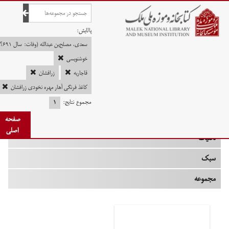
صفحه اصلی
پالایش:
سعدی، مصلح‌بن عبدالله (وفات: سال ‎۶۹۱؟ / قرن ‎۷ ه.ق)
خوشنویسی
قاجاریه
زرافشان
چه زمانی
کاغذ فرنگی آهار مهره نخودی زرافشان
نوع
مجموع نتایج:
۱
جنس
صفحه
اصلی
تکنیک
سبک
مجموعه