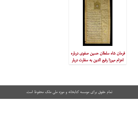
فرمان شاه سلطان حسین صفوی درباره
اعزام میرزا رفیع الدین به سفارت دربار
هند 1125ق.
تمام حقوق برای موسسه کتابخانه و موزه ملی ملک محفوظ است.