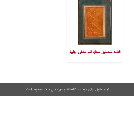
قطعه نستعلیق ممتاز. قلم مشقی. چلیپا
تمام حقوق برای موسسه کتابخانه و موزه ملی ملک محفوظ است.