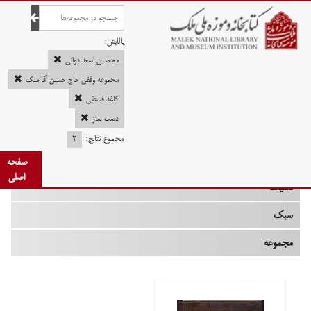
صفحه اصلی
پالایش:
محمدبن اسعد دوانی
مجموعه وقفی حاج حسین آقا ملک
کاغذ فستقی
چه زمانی
دست ساز
نوع
مجموع نتایج:
۲
جنس
صفحه
اصلی
تکنیک
سبک
مجموعه