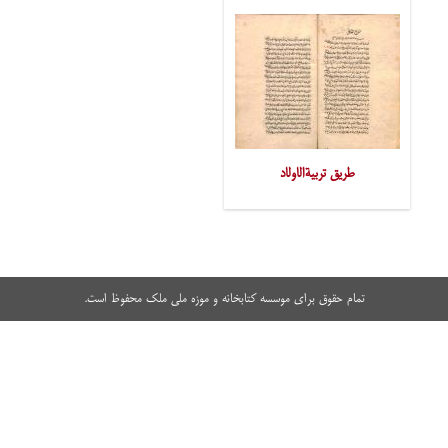
طریق تربیةالاولاد
تمام حقوق برای موسسه کتابخانه و موزه ملی ملک محفوظ است.