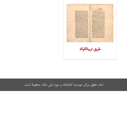
طریق تربیةالاولاد
تمام حقوق برای موسسه کتابخانه و موزه ملی ملک محفوظ است.