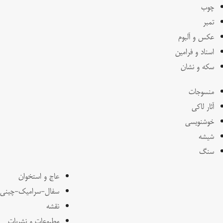
چوب
تمبر
عکس و آلبوم
اسناد و فرامین
سکه و نشان
منسوجات
آثار لاکی
خوشنویسی
شیشه
سنگ
عاج و استخوان
سفال-سرامیک-چینی
نقشه
مطبوعات و نشریات