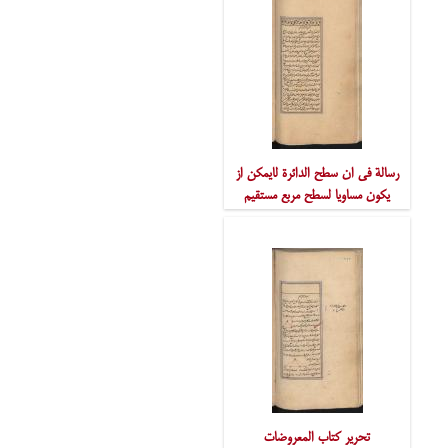
رسالة فی ان سطح الدائرة لایمکن از
یکون مساویا لسطح مربع مستقیم
الخطوط
تحریر کتاب المعروضات