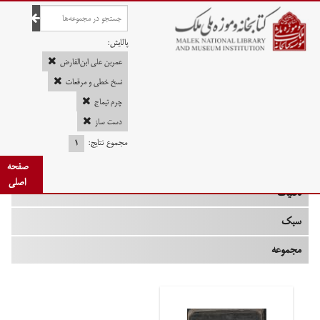
صفحه اصلی
پالایش:
عمربن علی ابن‌الفارض
نسخ خطی و مرقعات
چرم تیماج
چه زمانی
دست ساز
نوع
مجموع نتایج:
۱
جنس
صفحه
اصلی
تکنیک
سبک
مجموعه